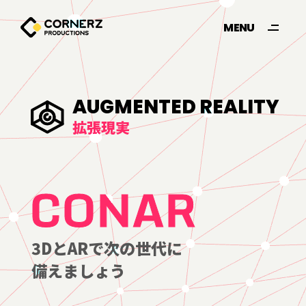
MENU
CLOSE
A
U
G
M
E
N
T
E
D
R
E
A
L
I
T
Y
拡
張
現
実
CONAR
3DとARで次の世代に
備えましょう